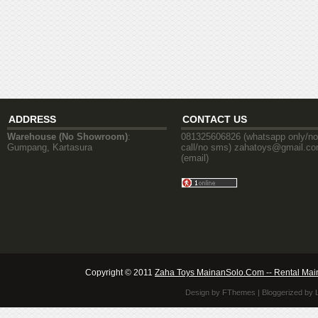
ADDRESS
CONTACT US
Warehouse (No Showroom)
:
081325606826 (whatsapp only/no
Gumpang, Kartasura
call/no sms) zahatoys@gmail.c
(email)
Copyright © 2011
Zaha Toys MainanSolo.Com -- Rental Mai
Design by
FThemes
| Bloggerized by